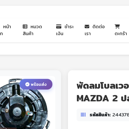
หน้า
หมวด
ชำระ
ติดต่อ
รก
สินค้า
เงิน
เรา
ตะกร้า
พัดลมโบลเวอ
พร้อมส่ง
MAZDA 2 ปล
รหัสสินค้า:
24437